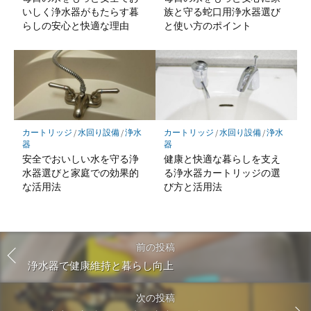
いしく浄水器がもたらす暮
族と守る蛇口用浄水器選び
らしの安心と快適な理由
と使い方のポイント
カートリッジ
/
水回り設備
/
浄水
カートリッジ
/
水回り設備
/
浄水
器
器
安全でおいしい水を守る浄
健康と快適な暮らしを支え
水器選びと家庭での効果的
る浄水器カートリッジの選
な活用法
び方と活用法
前の投稿
浄水器で健康維持と暮らし向上
次の投稿