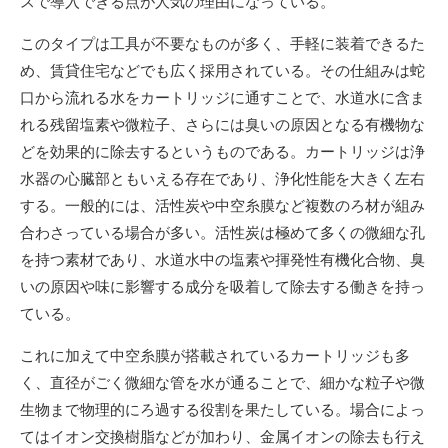
スで導入できる点が人気の理由になっている。
このタイプは工具が不要なものが多く、手軽に装着できるた
め、賃貸住宅などでも広く採用されている。その仕組みは蛇
口から流れる水をカートリッジに通すことで、水道水に含ま
れる残留塩素や微粒子、さらには臭いの原因となる有機物な
どを効果的に除去するというものである。カートリッジは浄
水器の心臓部ともいえる存在であり、浄化性能を大きく左右
する。一般的には、活性炭や中空糸膜など複数のろ材が組み
合わさっている場合が多い。活性炭は極めて多くの微細な孔
を持つ素材であり、水道水中の塩素や揮発性有機化合物、臭
いの原因や味に影響する成分を吸着して除去する働きを持っ
ている。
これに加えて中空糸膜が搭載されているカートリッジも多
く、直径がごく微細な管を水が通ることで、細かな粒子や微
生物まで物理的にろ過する役割を果たしている。場合によっ
てはイオン交換樹脂などが加わり、金属イオンの除去も行え