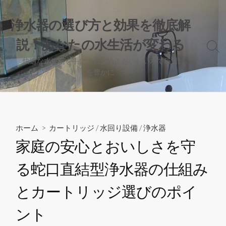
コ
ン
浄水器の選び方と効果を徹底解
テ
説！あなたの水生活が変わる
ン
検
ツ
索
快適な水生活を手に入れよう！おいしい水で毎日
へ
切
を豊かに
り
ス
替
キ
え
ッ
プ
ホーム
>
カートリッジ
/
水回り設備
/
浄水器
家庭の安心とおいしさを守
る蛇口直結型浄水器の仕組み
とカートリッジ選びのポイ
ント