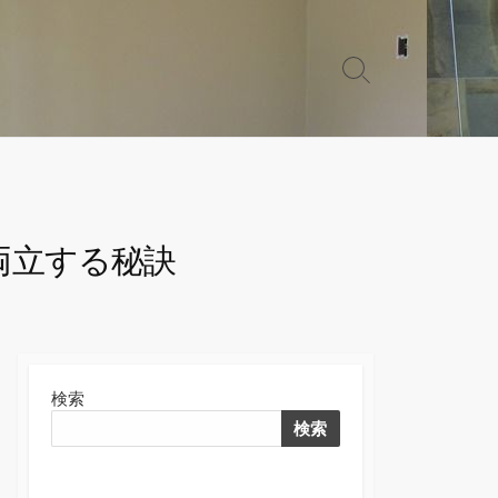
検
索
切
り
替
え
両立する秘訣
検索
検索