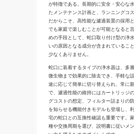
が特徴である。長期的に安全・安心な
たメンテナンス計画と、ランニングコ
だからこそ、高性能な濾過装置の採用
でも家庭で楽しむことが可能となると
めの手段として、蛇口取り付け型の浄
いの原因となる成分が含まれているこ
少なくありません。
蛇口に装着するタイプの浄水器は、多
微生物まで効果的に除去でき、手軽な
途に応じて簡単に切り替えられ、常に
で、濾過性能の維持にはカートリッジ
グコストの想定、フィルター詰まりの
を知らせる機能付きモデルも登場し、
宅の蛇口との互換性確認も重要です。
種や交換周期を選び、説明書に従いメ