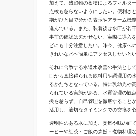
加えて、残留物の蓄積によるフィルタ
点検も怠らないようにしたい。便利さ
期がひと目で分かる表示やアラーム機
進んでいる。また、装着後は水圧が若
事前の確認は欠かせない。実際に導入
どにも十分注意したい。昨今、健康へ
きれいな水へ簡単にアクセスしたいと
それに合致する水道水改善の手法とし
口から直接得られる飲料用や調理用の
るかたちとなっている。特に乳幼児や
られている実態がある。水質管理の観
換を怠らず、自己管理を徹底すること
活用し、適切なタイミングでの交換を
透明性のある水に加え、臭気や味の面
ーヒーや紅茶・ご飯の炊飯・煮物料理