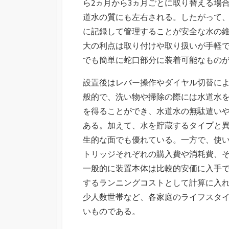
ら2ヵ月から3ヵ月ごとに取り替える場
道水の質にも左右される。したがって
に記録して管理することが安全な水の
大の利点は取り付けや取り扱いが手軽
でも簡単に蛇口部分に装着可能なもの
設置後はレバー操作やダイヤル切替に
般的で、洗い物や掃除の際には水道水
を得ることができ、水道水の無駄遣い
ある。加えて、水を貯蔵するタイプと
生的な面でも優れている。一方で、使
トリッジそれぞれの購入費や消耗費、
一般的に装置本体は比較的安価に入手
するランニングコストとして計算に入
少人数世帯など、各家庭のライフスタ
いものである。