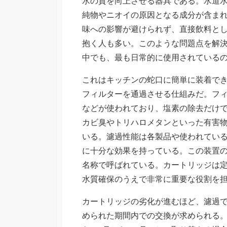
水の質を向上させる器具である。
水道
純物やニオイの原因となる成分が含ま
味への影響が避けられず、直接飲料と
抱く人も多い。このような問題点を解
中でも、最も日常的に使用されている
これはキッチンの蛇口に簡単に装着で
フィルターを通過させる仕組みだ。フ
などが使われており、塩素の除去だけ
カビ臭やトリハロメタンといった有害
いる。濾過性能は各製品や使われてい
に十分な効果を持っている。この装置
名称で呼ばれている。カートリッジは
水質確保のうえで非常に重要な役割を
カートリッジの劣化が進むほど、濾過
められた期間内での交換が求められる。