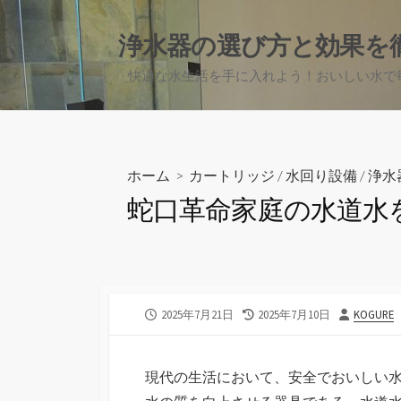
コ
ン
浄水器の選び方と効果を
テ
快適な水生活を手に入れよう！おいしい水で
ン
ツ
へ
ス
キ
ホーム
>
カートリッジ
/
水回り設備
/
浄水
ッ
蛇口革命家庭の水道水
プ
公
最
投
2025年7月21日
2025年7月10日
KOGURE
開
終
稿
日
更
者
新
現代の生活において、安全でおいしい
日