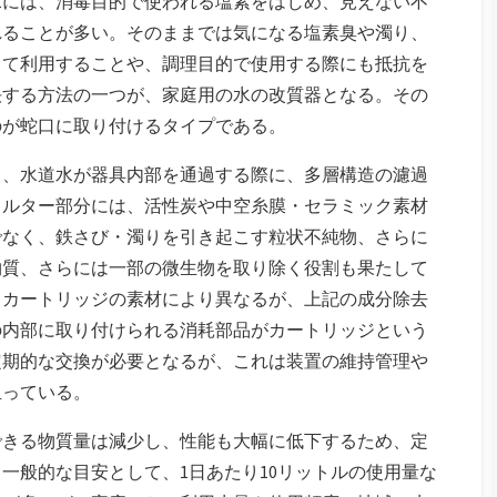
水には、消毒目的で使われる塩素をはじめ、見えない不
れることが多い。そのままでは気になる塩素臭や濁り、
して利用することや、調理目的で使用する際にも抵抗を
決する方法の一つが、家庭用の水の改質器となる。その
のが蛇口に取り付けるタイプである。
き、水道水が器具内部を通過する際に、多層構造の濾過
ィルター部分には、活性炭や中空糸膜・セラミック素材
でなく、鉄さび・濁りを引き起こす粒状不純物、さらに
物質、さらには一部の微生物を取り除く役割も果たして
るカートリッジの素材により異なるが、上記の成分除去
の内部に取り付けられる消耗部品がカートリッジという
定期的な交換が必要となるが、これは装置の維持管理や
担っている。
できる物質量は減少し、性能も大幅に低下するため、定
一般的な目安として、1日あたり10リットルの使用量な