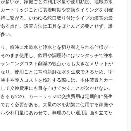
合が多いが、家庭ごとの利用水量や使用頻度、地域の水
、カートリッジごとに装着時期や交換タイミングを明確
維持に繋がる。いわゆる蛇口取り付けタイプの装置の最
である点だ。設置方法は工具をほとんど必要とせず、誰
が多い。
より、瞬時に水道水と浄水とを切り替えられる仕様が一
をそのまま使用し、飲用や調理時にはワンタッチで浄水
やランニングコスト削減の観点からも大きなメリットが
異なり、使用ごとに常時新鮮な水を生成できるため、衛
い勝手や導入コストを検討する際には、本体装置とカー
そして交換費用にも目を向けておくことが欠かせない。
できるものの、カートリッジの交換費用は定期的に発生
れておく必要がある。大量の水を頻繁に使用する家庭や
イルや利用量にあわせて、無理のない運用計画を立てた