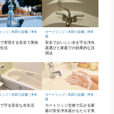
リッジ
/
水回り設備
/
浄水
カートリッジ
/
水回り設備
/
浄水
器
器で実現する安全で美味
安全でおいしい水を守る浄水
水生活
器選びと家庭での効果的な活
用法
リッジ
/
水回り設備
/
浄水
カートリッジ
/
水回り設備
/
浄水
器
器で守る安全な水生活
カートリッジ交換で広がる家
庭の安全浄水器がもたらす美