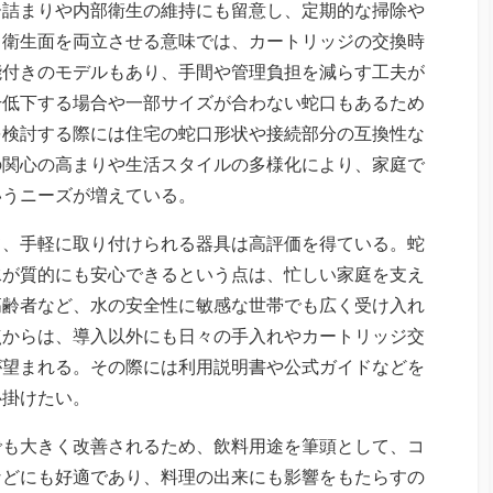
ー詰まりや内部衛生の維持にも留意し、定期的な掃除や
と衛生面を両立させる意味では、カートリッジの交換時
能付きのモデルもあり、手間や管理負担を減らす工夫が
干低下する場合や一部サイズが合わない蛇口もあるため
を検討する際には住宅の蛇口形状や接続部分の互換性な
の関心の高まりや生活スタイルの多様化により、家庭で
いうニーズが増えている。
て、手軽に取り付けられる器具は高評価を得ている。蛇
水が質的にも安心できるという点は、忙しい家庭を支え
高齢者など、水の安全性に敏感な世帯でも広く受け入れ
点からは、導入以外にも日々の手入れやカートリッジ交
が望まれる。その際には利用説明書や公式ガイドなどを
心掛けたい。
でも大きく改善されるため、飲料用途を筆頭として、コ
などにも好適であり、料理の出来にも影響をもたらすの