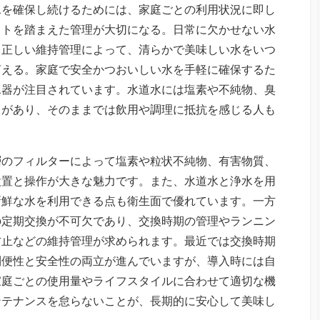
水を確保し続けるためには、家庭ごとの利用状況に即し
ストを踏まえた管理が大切になる。日常に欠かせない水
と正しい維持管理によって、清らかで美味しい水をいつ
言える。家庭で安全かつおいしい水を手軽に確保するた
水器が注目されています。水道水には塩素や不純物、臭
とがあり、そのままでは飲用や調理に抵抗を感じる人も
層のフィルターによって塩素や粒状不純物、有害物質、
設置と操作が大きな魅力です。また、水道水と浄水を用
新鮮な水を利用できる点も衛生面で優れています。一方
の定期交換が不可欠であり、交換時期の管理やランニン
防止などの維持管理が求められます。最近では交換時期
利便性と安全性の両立が進んでいますが、導入時には自
家庭ごとの使用量やライフスタイルに合わせて適切な機
ンテナンスを怠らないことが、長期的に安心して美味し