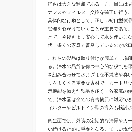
軽さは大きな利点である一方、目には
ナンスやフィルター交換を確実に行う
具体的な行動として、正しい蛇口型製
管理を心がけていくことが重要である
とで、今後もより安心して水を使いこ
代、多くの家庭で普及しているのが蛇
これらの製品は取り付けが簡単で、場
る。浄水の品質を保つ中心的な役割を
を組み合わせてさまざまな不純物や臭
りをよくする重要な素材で、カートリ
示機能を備えた製品も多く、各家庭の
で、浄水器は全ての有害物質に対応で
ィルターやビルトイン型の導入も検討
衛生面では、外装の定期的な清掃やカ
い続けるために重要となる。忙しい現