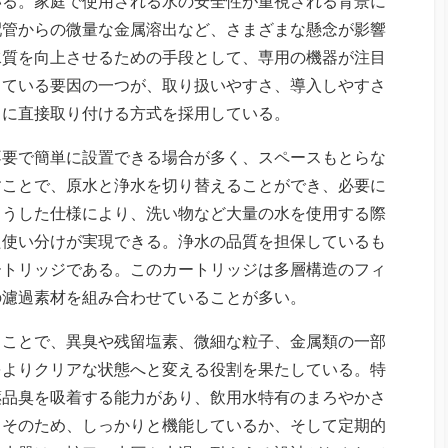
いる。
家庭で使用される水の安全性が重視される背景に
配管からの微量な金属溶出など、さまざまな懸念が影響
水質を向上させるための手段として、専用の機器が注目
している要因の一つが、取り扱いやすさ、導入しやすさ
口に直接取り付ける方式を採用している。
不要で簡単に設置できる場合が多く、スペースもとらな
すことで、原水と浄水を切り替えることができ、必要に
こうした仕様により、洗い物など大量の水を使用する際
た使い分けが実現できる。浄水の品質を担保しているも
ートリッジである。このカートリッジは多層構造のフィ
の濾過素材を組み合わせていることが多い。
ることで、異臭や残留塩素、微細な粒子、金属類の一部
をよりクリアな状態へと変える役割を果たしている。特
薬品臭を吸着する能力があり、飲用水特有のまろやかさ
。そのため、しっかりと機能しているか、そして定期的