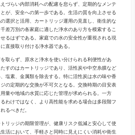
見えづらい内部消耗への配慮を怠らず、定期的なメンテ
ことが、安全への第一歩である。生活の質を向上させる
品の選択と活用、カートリッジ運用の見直し、衛生的な
。千差万別の各家庭に適した浄水のあり方を模索するこ
なせるはずである。家庭での水の安全性が重視される現
口に直接取り付ける浄水器である。
所を取らず、原水と浄水を使い分けられる利便性があ
果たすのはカートリッジであり、活性炭や中空糸膜など
い、塩素、金属類を除去する。特に活性炭は水の味や香
ッジの定期的な交換が不可欠となる。交換時期の目安表
使用量や地域の水質に応じた管理が求められる。一方
きるわけではなく、より高性能を求める場合は多段階フ
されるべきだ。
ートリッジの期限管理が、健康リスク低減と安心して使
代生活において、手軽さと同時に見えにくい消耗や衛生