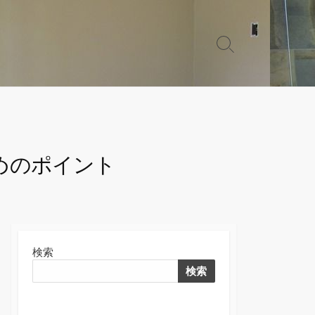
検
索
切
り
替
え
めのポイント
検索
検索