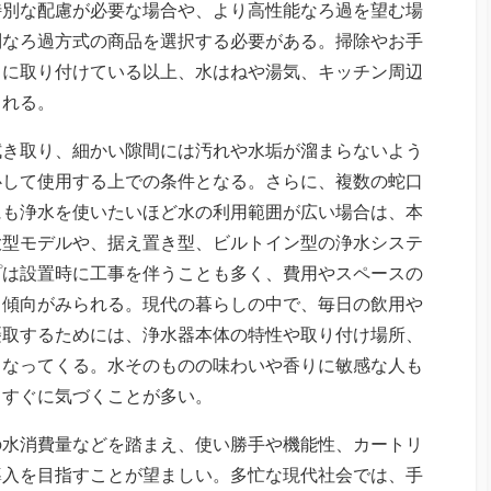
特別な配慮が必要な場合や、より高性能なろ過を望む場
別なろ過方式の商品を選択する必要がある。掃除やお手
口に取り付けている以上、水はねや湯気、キッチン周辺
される。
拭き取り、細かい隙間には汚れや水垢が溜まらないよう
心して使用する上での条件となる。さらに、複数の蛇口
にも浄水を使いたいほど水の利用範囲が広い場合は、本
大型モデルや、据え置き型、ビルトイン型の浄水システ
プは設置時に工事を伴うことも多く、費用やスペースの
る傾向がみられる。現代の暮らしの中で、毎日の飲用や
摂取するためには、浄水器本体の特性や取り付け場所、
となってくる。水そのものの味わいや香りに敏感な人も
、すぐに気づくことが多い。
の水消費量などを踏まえ、使い勝手や機能性、カートリ
導入を目指すことが望ましい。多忙な現代社会では、手