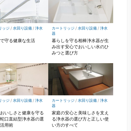
リッジ
/
水回り設備
/
浄水
カートリッジ
/
水回り設備
/
浄水
器
器で守る健康な生活
暮らしを守る相棒浄水器が生
み出す安心でおいしい水のひ
みつと選び方
リッジ
/
水回り設備
/
浄水
カートリッジ
/
水回り設備
/
浄水
器
のおいしさと健康を守る
家庭の安心と美味しさを支え
用蛇口直結型浄水器の選
る浄水器の選び方と正しい使
と活用術
い方のすべて