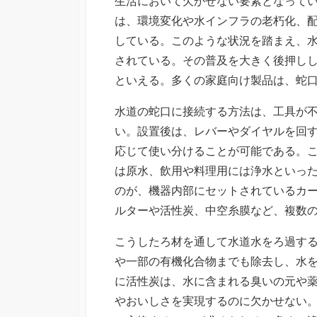
生活において欠かせない要素となって
は、環境変化や水インフラの老朽化、
している。このような状況を踏まえ、
されている。その普及を大きく後押し
といえる。多くの家庭向け製品は、蛇
水道の蛇口に接続する方法は、工具が
い。設置後は、レバーやダイヤルを回
応じて使い分けることが可能である。
は原水、飲用や料理用には浄水といっ
のが、機器内部にセットされているカ
ルターや活性炭、中空糸膜など、複数
こうしたろ材を通して水道水をろ過す
や一部の有機化合物までも除去し、水
に活性炭は、水に含まれる臭いの元や
やおいしさを実現するのに欠かせない