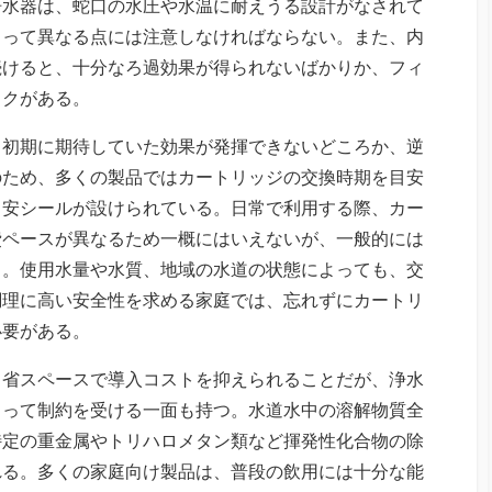
浄水器は、蛇口の水圧や水温に耐えうる設計がなされて
よって異なる点には注意しなければならない。また、内
続けると、十分なろ過効果が得られないばかりか、フィ
スクがある。
、初期に期待していた効果が発揮できないどころか、逆
のため、多くの製品ではカートリッジの交換時期を目安
目安シールが設けられている。日常で利用する際、カー
費ペースが異なるため一概にはいえないが、一般的には
る。使用水量や水質、地域の水道の状態によっても、交
調理に高い安全性を求める家庭では、忘れずにカートリ
必要がある。
、省スペースで導入コストを抑えられることだが、浄水
よって制約を受ける一面も持つ。水道水中の溶解物質全
特定の重金属やトリハロメタン類など揮発性化合物の除
れる。多くの家庭向け製品は、普段の飲用には十分な能