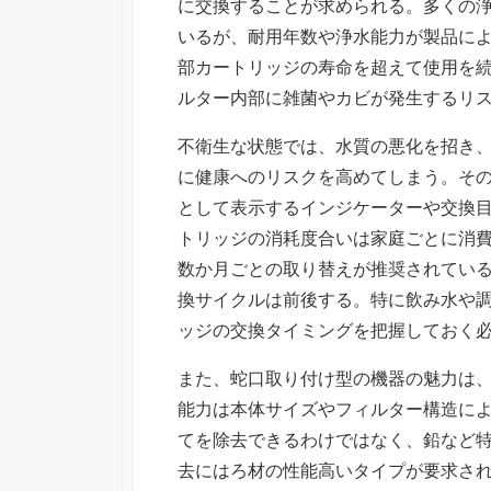
に交換することが求められる。多くの
いるが、耐用年数や浄水能力が製品に
部カートリッジの寿命を超えて使用を
ルター内部に雑菌やカビが発生するリ
不衛生な状態では、水質の悪化を招き
に健康へのリスクを高めてしまう。そ
として表示するインジケーターや交換
トリッジの消耗度合いは家庭ごとに消
数か月ごとの取り替えが推奨されてい
換サイクルは前後する。特に飲み水や
ッジの交換タイミングを把握しておく
また、蛇口取り付け型の機器の魅力は
能力は本体サイズやフィルター構造に
てを除去できるわけではなく、鉛など
去にはろ材の性能高いタイプが要求さ