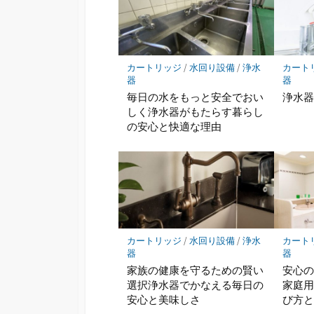
カートリッジ
/
水回り設備
/
浄水
カート
器
器
毎日の水をもっと安全でおい
浄水
しく浄水器がもたらす暮らし
の安心と快適な理由
カートリッジ
/
水回り設備
/
浄水
カート
器
器
家族の健康を守るための賢い
安心
選択浄水器でかなえる毎日の
家庭
安心と美味しさ
び方