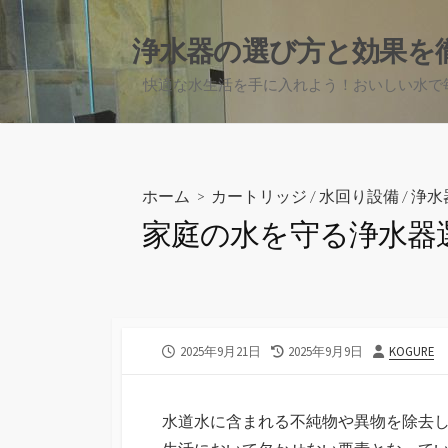
コ
ン
浄水器の選び方と効果を
テ
快適な水生活を手に入れよう！おいしい水で
ン
ツ
へ
ス
キ
ホーム
>
カートリッジ
/
水回り設備
/
浄水
ッ
家庭の水を守る浄水器
プ
公
最
投
2025年9月21日
2025年9月9日
KOGURE
開
終
稿
日
更
者
新
水道水に含まれる不純物や異物を除去
日