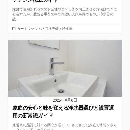
家庭で使用される水の安全性や美味しさを向上させる方法は様々に
存在するが、数ある手段の中で根強い人気を持つものが浄水器の
設...
カ
カートリッジ
/
水回り設備
/
浄水器
テ
ゴ
リ
ー
2025年8月6日
家庭の安心と味を変える浄水器選びと設置運
用の新常識ガイド
水道水の品質に対する関心が増す中、さまざまな家庭で水質をさら
に良くする工夫が見られる。