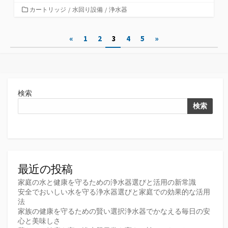
カ
カートリッジ
/
水回り設備
/
浄水器
テ
ゴ
投
«
1
2
3
4
5
»
リ
ー
稿
の
ペ
検索
ー
検索
ジ
送
り
最近の投稿
家庭の水と健康を守るための浄水器選びと活用の新常識
安全でおいしい水を守る浄水器選びと家庭での効果的な活用
法
家族の健康を守るための賢い選択浄水器でかなえる毎日の安
心と美味しさ