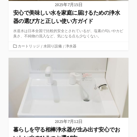
2025年7月15日
安心で美味しい水を家庭に届けるための浄水
器の選び方と正しい使い方ガイド
水道水は日本全国で比較的安全とされているが、塩素の匂いやカビ
臭さ、不純物の混入など、気になる点も少なくない。
カ
カートリッジ
/
水回り設備
/
浄水器
テ
ゴ
リ
ー
2025年7月12日
暮らしを守る相棒浄水器が生み出す安心でお