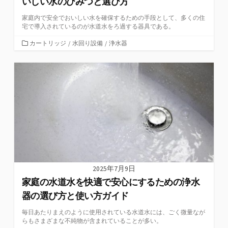
いしい水のひみつと選び方
家庭内で安全でおいしい水を確保するための手段として、多くの住
宅で導入されているのが水道水をろ過する器具である。
カ
カートリッジ
/
水回り設備
/
浄水器
テ
ゴ
リ
ー
2025年7月9日
家庭の水道水を快適で安心にするための浄水
器の選び方と使い方ガイド
毎日あたりまえのように使用されている水道水には、ごく微量なが
らもさまざまな不純物が含まれていることが多い。