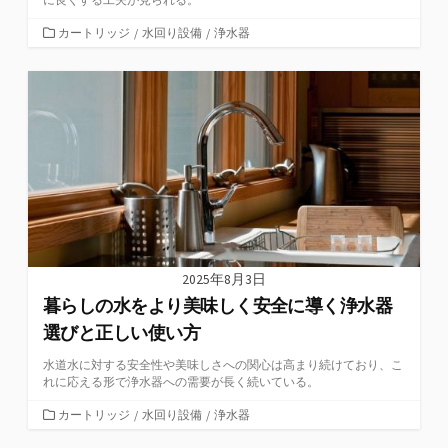
カ
カートリッジ
/
水回り設備
/
浄水器
テ
ゴ
リ
ー
2025年8月3日
暮らしの水をより美味しく安全に導く浄水器
選びと正しい使い方
水道水に対する安全性や美味しさへの関心は高まり続けており、こ
れに応える形で浄水器への需要が長く続いている。
カ
カートリッジ
/
水回り設備
/
浄水器
テ