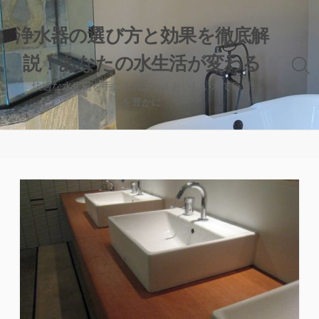
コ
ン
浄水器の選び方と効果を徹底解
テ
説！あなたの水生活が変わる
ン
検
ツ
索
快適な水生活を手に入れよう！おいしい水で毎日
へ
切
を豊かに
り
ス
替
キ
え
ッ
プ