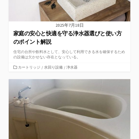
2025年7月18日
家庭の安心と快適を守る浄水器選びと使い方
のポイント解説
住宅の台所や飲料水として、安心して利用できる水を確保するため
の設備は欠かせない存在となっている。
カ
カートリッジ
/
水回り設備
/
浄水器
テ
ゴ
リ
ー