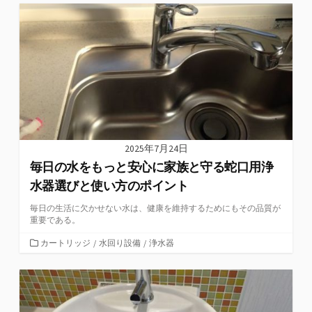
ゴ
リ
ー
2025年7月24日
毎日の水をもっと安心に家族と守る蛇口用浄
水器選びと使い方のポイント
毎日の生活に欠かせない水は、健康を維持するためにもその品質が
重要である。
カ
カートリッジ
/
水回り設備
/
浄水器
テ
ゴ
リ
ー