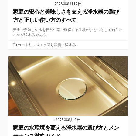
2025年8月12日
家庭の安心と美味しさを支える浄水器の選び
方と正しい使い方のすべて
安全で美味しい水を日常生活で確保する手段のひとつとして知られ
るのが浄水器である。
カ
カートリッジ
/
水回り設備
/
浄水器
テ
ゴ
リ
ー
2025年8月9日
家庭の水環境を変える浄水器の選び方とメン
テナンス徹底ガイド