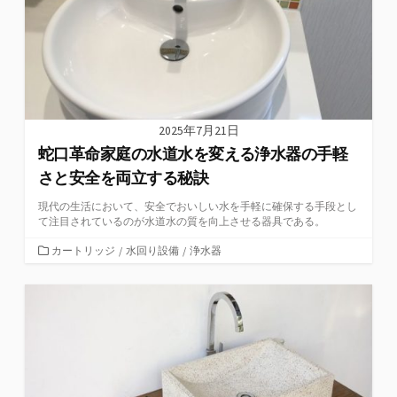
2025年7月21日
蛇口革命家庭の水道水を変える浄水器の手軽
さと安全を両立する秘訣
現代の生活において、安全でおいしい水を手軽に確保する手段とし
て注目されているのが水道水の質を向上させる器具である。
カ
カートリッジ
/
水回り設備
/
浄水器
テ
ゴ
リ
ー